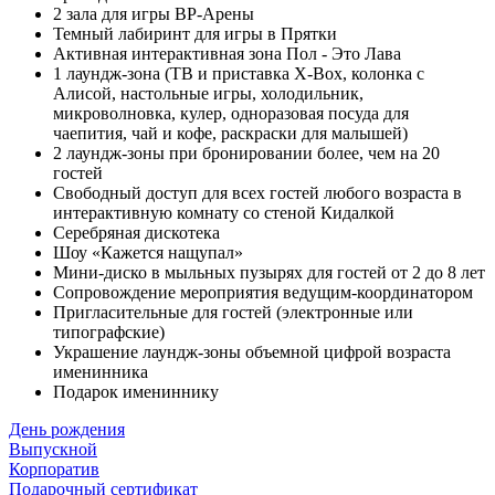
2 зала для игры ВР-Арены
Темный лабиринт для игры в Прятки
Активная интерактивная зона Пол - Это Лава
1 лаундж-зона (ТВ и приставка X-Box, колонка с
Алисой, настольные игры, холодильник,
микроволновка, кулер, одноразовая посуда для
чаепития, чай и кофе, раскраски для малышей)
2 лаундж-зоны при бронировании более, чем на 20
гостей
Свободный доступ для всех гостей любого возраста в
интерактивную комнату со стеной Кидалкой
Серебряная дискотека
Шоу «Кажется нащупал»
Мини-диско в мыльных пузырях для гостей от 2 до 8 лет
Сопровождение мероприятия ведущим-координатором
Пригласительные для гостей (электронные или
типографские)
Украшение лаундж-зоны объемной цифрой возраста
именинника
Подарок имениннику
День рождения
Выпускной
Корпоратив
Подарочный сертификат