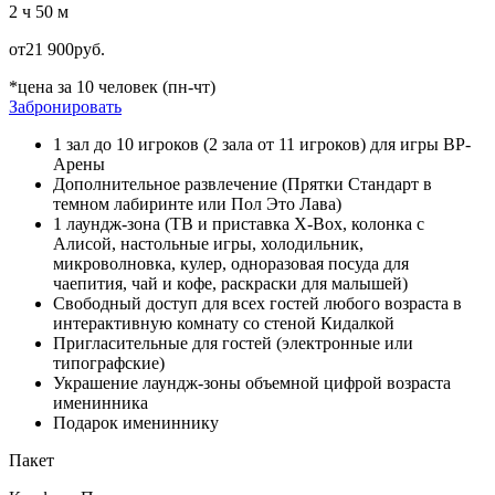
2 ч 50 м
от
21 900
руб.
*цена за 10 человек (пн-чт)
Забронировать
1 зал до 10 игроков (2 зала от 11 игроков) для игры ВР-
Арены
Дополнительное развлечение (Прятки Стандарт в
темном лабиринте или Пол Это Лава)
1 лаундж-зона (ТВ и приставка X-Box, колонка с
Алисой, настольные игры, холодильник,
микроволновка, кулер, одноразовая посуда для
чаепития, чай и кофе, раскраски для малышей)
Свободный доступ для всех гостей любого возраста в
интерактивную комнату со стеной Кидалкой
Пригласительные для гостей (электронные или
типографские)
Украшение лаундж-зоны объемной цифрой возраста
именинника
Подарок имениннику
Пакет