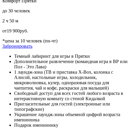
Комфорт Прятки
до 30 человек
2 ч 50 м
от
19 900
руб.
*цена за 10 человек (пн-чт)
Забронировать
Темный лабиринт для игры в Прятки
Дополнительное развлечение (командная игра в ВР или
Пол - Это Лава)
1 лаундж-зона (ТВ и приставка X-Box, колонка с
Алисой, настольные игры, холодильник,
микроволновка, кулер, одноразовая посуда для
чаепития, чай и кофе, раскраски для малышей)
Свободный доступ для всех гостей любого возраста в
интерактивную комнату со стеной Кидалкой
Пригласительные для гостей (электронные или
типографские)
Украшение лаундж-зоны объемной цифрой возраста
именинника
Подарок имениннику