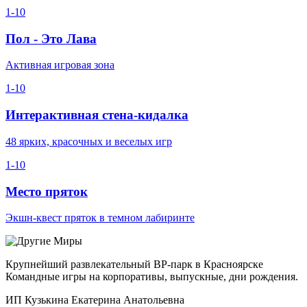
1-10
Пол - Это Лава
Активная игровая зона
1-10
Интерактивная стена-кидалка
48 ярких, красочных и веселых игр
1-10
Место пряток
Экшн-квест пряток в темном лабиринте
Крупнейший развлекательный ВР-парк в Красноярске
Командные игры на корпоративы, выпускные, дни рождения.
ИП Кузькина Екатерина Анатольевна