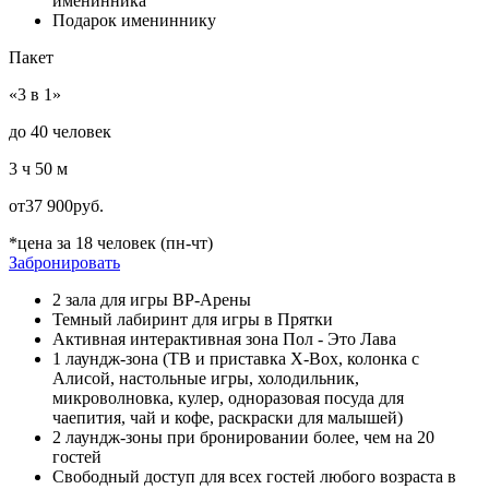
именинника
Подарок имениннику
Пакет
«3 в 1»
до 40 человек
3 ч 50 м
от
37 900
руб.
*цена за 18 человек (пн-чт)
Забронировать
2 зала для игры ВР-Арены
Темный лабиринт для игры в Прятки
Активная интерактивная зона Пол - Это Лава
1 лаундж-зона (ТВ и приставка X-Box, колонка с
Алисой, настольные игры, холодильник,
микроволновка, кулер, одноразовая посуда для
чаепития, чай и кофе, раскраски для малышей)
2 лаундж-зоны при бронировании более, чем на 20
гостей
Свободный доступ для всех гостей любого возраста в