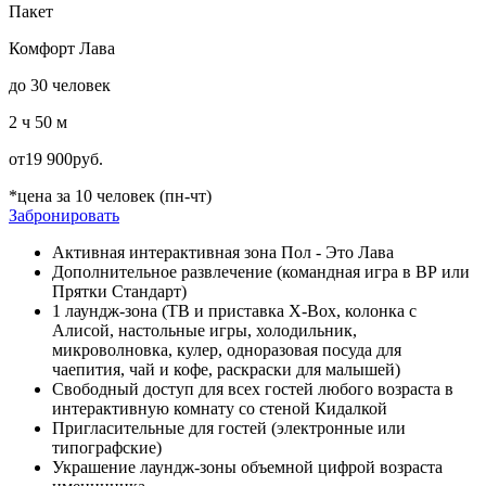
Пакет
Комфорт Лава
до 30 человек
2 ч 50 м
от
19 900
руб.
*цена за 10 человек (пн-чт)
Забронировать
Активная интерактивная зона Пол - Это Лава
Дополнительное развлечение (командная игра в ВР или
Прятки Стандарт)
1 лаундж-зона (ТВ и приставка X-Box, колонка с
Алисой, настольные игры, холодильник,
микроволновка, кулер, одноразовая посуда для
чаепития, чай и кофе, раскраски для малышей)
Свободный доступ для всех гостей любого возраста в
интерактивную комнату со стеной Кидалкой
Пригласительные для гостей (электронные или
типографские)
Украшение лаундж-зоны объемной цифрой возраста