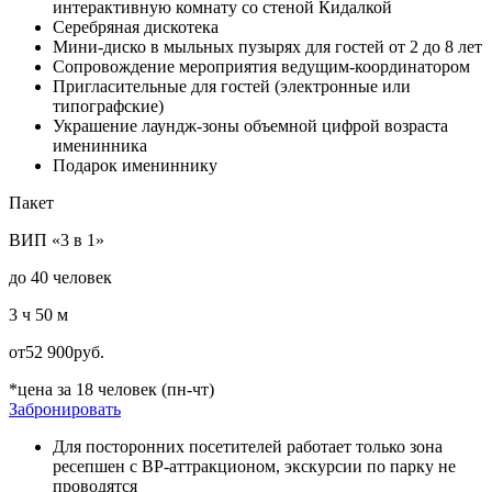
интерактивную комнату со стеной Кидалкой
Серебряная дискотека
Мини-диско в мыльных пузырях для гостей от 2 до 8 лет
Сопровождение мероприятия ведущим-координатором
Пригласительные для гостей (электронные или
типографские)
Украшение лаундж-зоны объемной цифрой возраста
именинника
Подарок имениннику
Пакет
ВИП «3 в 1»
до 40 человек
3 ч 50 м
от
52 900
руб.
*цена за 18 человек (пн-чт)
Забронировать
Для посторонних посетителей работает только зона
ресепшен с ВР-аттракционом, экскурсии по парку не
проводятся