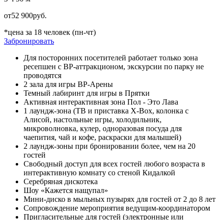
от
52 900
руб.
*цена за 18 человек (пн-чт)
Забронировать
Для посторонних посетителей работает только зона
ресепшен с ВР-аттракционом, экскурсии по парку не
проводятся
2 зала для игры ВР-Арены
Темный лабиринт для игры в Прятки
Активная интерактивная зона Пол - Это Лава
1 лаундж-зона (ТВ и приставка X-Box, колонка с
Алисой, настольные игры, холодильник,
микроволновка, кулер, одноразовая посуда для
чаепития, чай и кофе, раскраски для малышей)
2 лаундж-зоны при бронировании более, чем на 20
гостей
Свободный доступ для всех гостей любого возраста в
интерактивную комнату со стеной Кидалкой
Серебряная дискотека
Шоу «Кажется нащупал»
Мини-диско в мыльных пузырях для гостей от 2 до 8 лет
Сопровождение мероприятия ведущим-координатором
Пригласительные для гостей (электронные или