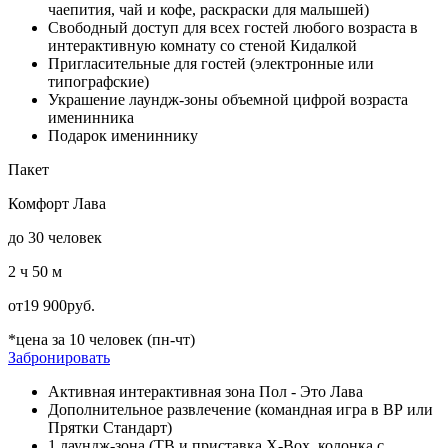
чаепития, чай и кофе, раскраски для малышей)
Свободный доступ для всех гостей любого возраста в
интерактивную комнату со стеной Кидалкой
Пригласительные для гостей (электронные или
типографские)
Украшение лаундж-зоны объемной цифрой возраста
именинника
Подарок имениннику
Пакет
Комфорт Лава
до 30 человек
2 ч 50 м
от
19 900
руб.
*цена за 10 человек (пн-чт)
Забронировать
Активная интерактивная зона Пол - Это Лава
Дополнительное развлечение (командная игра в ВР или
Прятки Стандарт)
1 лаундж-зона (ТВ и приставка X-Box, колонка с