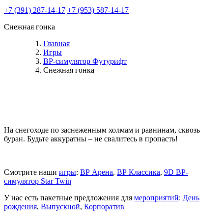
+7 (391) 287-14-17
+7 (953) 587-14-17
Снежная гонка
Главная
Игры
ВР-симулятор Футурифт
Снежная гонка
На снегоходе по заснеженным холмам и равнинам, сквозь
буран. Будьте аккуратны – не свалитесь в пропасть!
Смотрите наши
игры
:
ВР Арена
,
ВР Классика
,
9D ВР-
симулятор Star Twin
У нас есть пакетные предложения для
мероприятий
:
День
рождения
,
Выпускной
,
Корпоратив