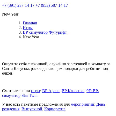
+7 (391) 287-14-17
+7 (953) 587-14-17
New Year
Главная
Игры
ВР-симулятор Футурифт
New Year
Ощутите себя снежинкой, случайно залетевшей в комнату за
Санта Клаусом, раскладывающим подарки для ребятни под
елкой!
Смотрите наши
игры
:
ВР Арена
,
ВР Классика
,
9D ВР-
симулятор Star Twin
У нас есть пакетные предложения для
мероприятий
:
День
рождения
,
Выпускной
,
Корпоратив