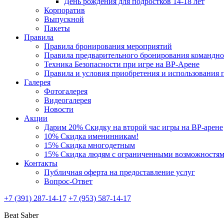
День рождения для подростков 14-18 лет
Корпоратив
Выпускной
Пакеты
Правила
Правила бронирования мероприятий
Правила предварительного бронирования командн
Техника Безопасности при игре на ВР-Арене
Правила и условия приобретения и использования
Галерея
Фотогалерея
Видеогалерея
Новости
Акции
Дарим 20% Скидку на второй час игры на ВР-арене
10% Скидка именинникам!
15% Скидка многодетным
15% Скидка людям с ограниченными возможностя
Контакты
Публичная оферта на предоставление услуг
Вопрос-Ответ
+7 (391) 287-14-17
+7 (953) 587-14-17
Beat Saber