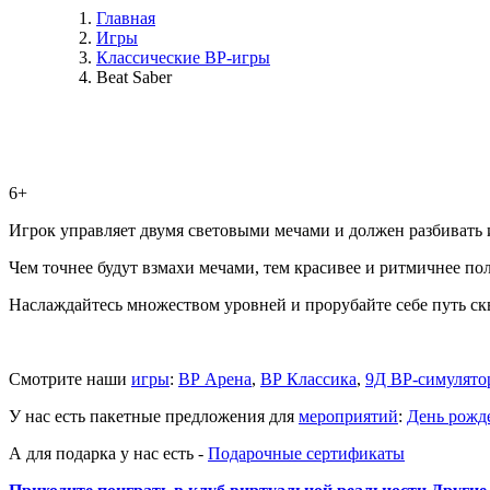
Главная
Игры
Классические ВР-игры
Beat Saber
6+
Игрок управляет двумя световыми мечами и должен разбивать 
Чем точнее будут взмахи мечами, тем красивее и ритмичнее пол
Наслаждайтесь множеством уровней и прорубайте себе путь с
Смотрите наши
игры
:
ВР Арена
,
ВР Классика
,
9Д ВР-симулято
У нас есть пакетные предложения для
мероприятий
:
День рожд
А для подарка у нас есть -
Подарочные сертификаты