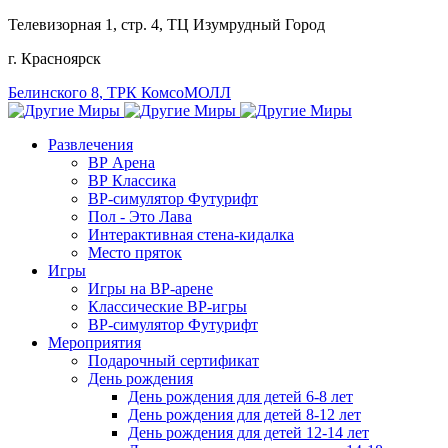
Телевизорная 1, стр. 4
, ТЦ Изумрудный Город
г. Красноярск
Белинского 8
, ТРК КомсоМОЛЛ
Развлечения
ВР Арена
ВР Классика
ВР-симулятор Футурифт
Пол - Это Лава
Интерактивная стена-кидалка
Место пряток
Игры
Игры на ВР-арене
Классические ВР-игры
ВР-симулятор Футурифт
Мероприятия
Подарочный сертификат
День рождения
День рождения для детей 6-8 лет
День рождения для детей 8-12 лет
День рождения для детей 12-14 лет