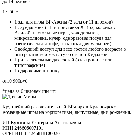
до 14 человек
1 ч 50 м
1 зал для игры ВР-Арены (2 зала от 11 игроков)
1 лаундж-зона (ТВ и приставка X-Box, колонка с
Алисой, настольные игры, холодильник,
микроволновка, кулер, одноразовая посуда для
чаепития, чай и кофе, раскраски для малышей)
Свободный доступ для всех гостей любого возраста в
интерактивную комнату со стеной Кидалкой
Пригласительные для гостей (электронные или
типографские)
Подарок имениннику
от
10 900
руб.
*цена за 6 человек (пн-чт)
Крупнейший развлекательный ВР-парк в Красноярске
Командные игры на корпоративы, выпускные, дни рождения.
ИП Кузькина Екатерина Анатольевна
ИНН 246606007101
ОГРНИП 314246818100020